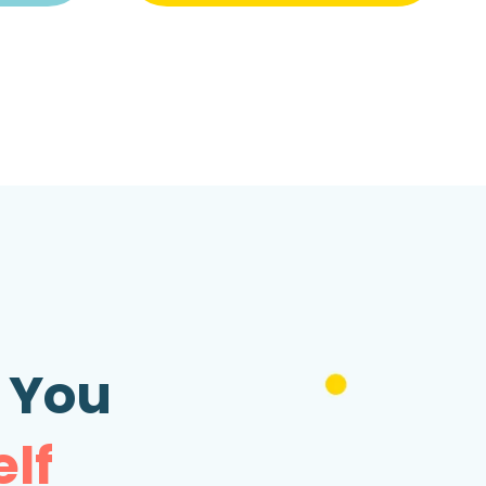
 You
lf