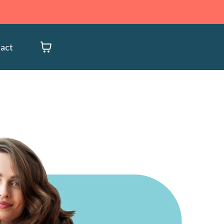
→
act