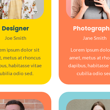
Designer
Photograph
Joe Smith
Jane Smith
em ipsum dolor sit
Lorem ipsum dolor
, metus at rhoncus
amet, metus at rh
bus, habitasse vitae
dapibus, habitasse 
ubilia odio sed.
cubilia odio se