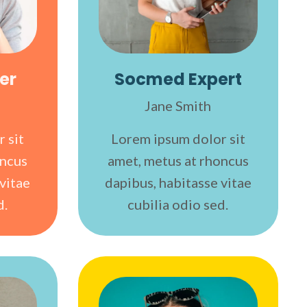
er
Socmed Expert
Jane Smith
 sit
Lorem ipsum dolor sit
oncus
amet, metus at rhoncus
vitae
dapibus, habitasse vitae
d.
cubilia odio sed.