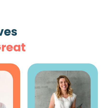
ves
reat