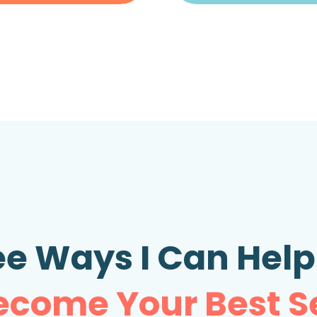
ee Ways I Can Help
ecome Your Best Se