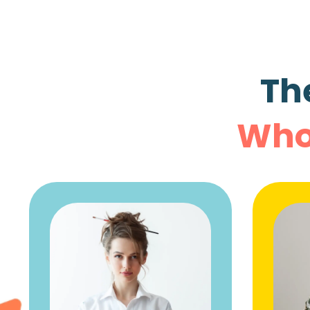
Th
Who